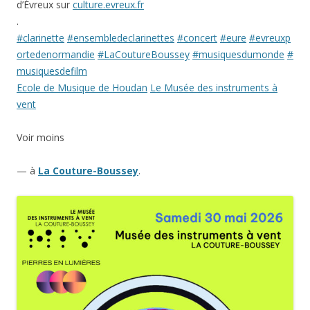
d’Évreux sur
culture.evreux.fr
.
#clarinette
#ensembledeclarinettes
#concert
#eure
#evreuxp
ortedenormandie
#LaCoutureBoussey
#musiquesdumonde
#
musiquesdefilm
Ecole de Musique de Houdan
Le Musée des instruments à
vent
Voir moins
— à
La Couture-Boussey
.