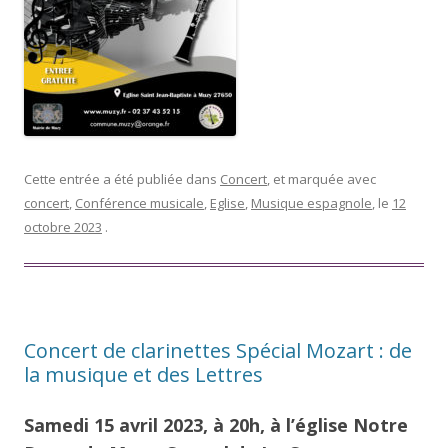
Cette entrée a été publiée dans
Concert
, et marquée avec
concert
,
Conférence musicale
,
Eglise
,
Musique espagnole
, le
12
octobre 2023
.
Concert de clarinettes Spécial Mozart : de
la musique et des Lettres
Samedi 15 avril 2023, à 20h, à l’église Notre