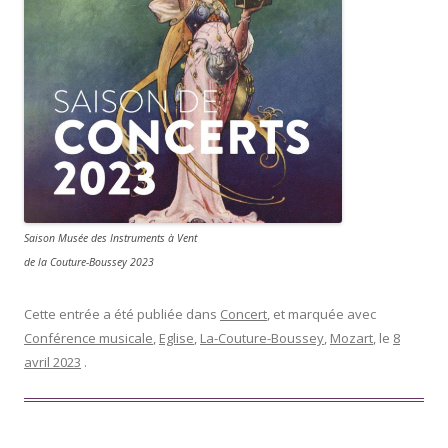
Saison Musée des Instruments à Vent
de la Couture-Boussey 2023
Cette entrée a été publiée dans
Concert
, et marquée avec
Conférence musicale
,
Eglise
,
La-Couture-Boussey
,
Mozart
, le
8
avril 2023
.