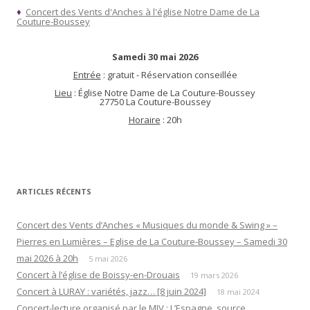
♦
Concert des Vents d'Anches à l'église Notre Dame de La
Couture-Boussey
Samedi 30 mai 2026
Entrée
: gratuit - Réservation conseillée
Lieu
: Église Notre Dame de La Couture-Boussey
27750 La Couture-Boussey
Horaire
: 20h
ARTICLES RÉCENTS
Concert des Vents d’Anches « Musiques du monde & Swing » –
Pierres en Lumières – Eglise de La Couture-Boussey – Samedi 30
mai 2026 à 20h
5 mai 2026
Concert à l’église de Boissy-en-Drouais
19 mars 2026
Concert à LURAY : variétés, jazz… [8 juin 2024]
18 mai 2024
Concert-lecture organisé par le MIV : L’Espagne, source