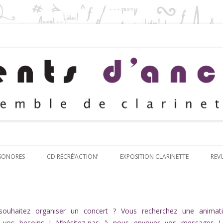
Aller au contenu principal
 SONORES
CD RÉCRÉ’ACTION’
EXPOSITION CLARINETTE
REV
ouhaitez organiser un concert ? Vous recherchez une animati
vos besoins ! N’hésitez-pas à nous envoyer vos messages !