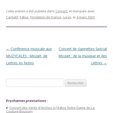
Cette entrée a été publiée dans
Concert
, et marquée avec
Caritatif
,
Eglise
,
Fondation de France
,
Luray
, le
4 mars 2023
.
Navigation des articles
←
Conférence musicale aux
Concert de clarinettes Spécial
MUZYCALES : Mozart, de
Mozart : de la musique et des
Lettres en Notes
Lettres
→
Rechercher :
Prochaines prestations :
♦
Concert des Vents d'Anches à l'église Notre Dame de La
Couture-Boussey