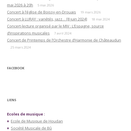
mai 2026 à 20h
5 mai 2026
Concert à l’église de Boissy-en-Drouais
19 mars 2026
Concert à LURAY : variétés, jazz… [8 juin 2024]
18 mai 2024
Concert-lecture organisé par le MIV : L’Espagne, source
d’inspirations musicales
7 avril 2024
Concert de Printemps de l’Orchestre d’Harmonie de Châteaudun
25 mars 2024
FACEBOOK
LIENS
Ecoles de musique :
♦
Ecole de Musique de Houdan
♦
Société Musicale de Bû