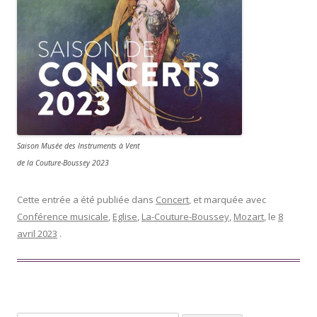
Saison Musée des Instruments à Vent
de la Couture-Boussey 2023
Cette entrée a été publiée dans
Concert
, et marquée avec
Conférence musicale
,
Eglise
,
La-Couture-Boussey
,
Mozart
, le
8
avril 2023
.