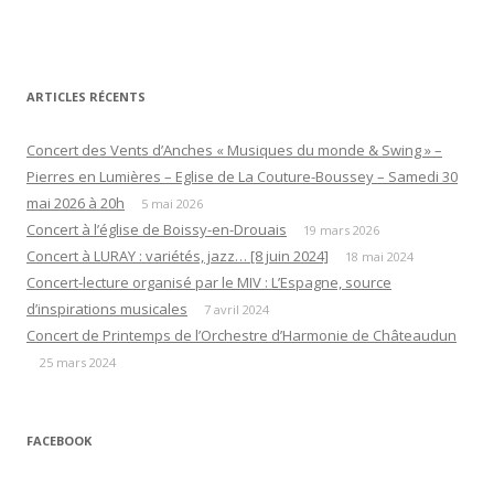
ARTICLES RÉCENTS
Concert des Vents d’Anches « Musiques du monde & Swing » –
Pierres en Lumières – Eglise de La Couture-Boussey – Samedi 30
mai 2026 à 20h
5 mai 2026
Concert à l’église de Boissy-en-Drouais
19 mars 2026
Concert à LURAY : variétés, jazz… [8 juin 2024]
18 mai 2024
Concert-lecture organisé par le MIV : L’Espagne, source
d’inspirations musicales
7 avril 2024
Concert de Printemps de l’Orchestre d’Harmonie de Châteaudun
25 mars 2024
FACEBOOK