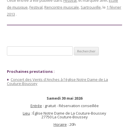
Cette entrée a été publiée dans
Festival
, et marquée avec
Ecole
de musique
,
Festival
,
Rencontre musicale
,
Sartrouville
, le
1 février
2013
.
Rechercher :
Prochaines prestations :
♦
Concert des Vents d'Anches à l'église Notre Dame de La
Couture-Boussey
Samedi 30 mai 2026
Entrée
: gratuit - Réservation conseillée
Lieu
: Église Notre Dame de La Couture-Boussey
27750 La Couture-Boussey
Horaire
: 20h