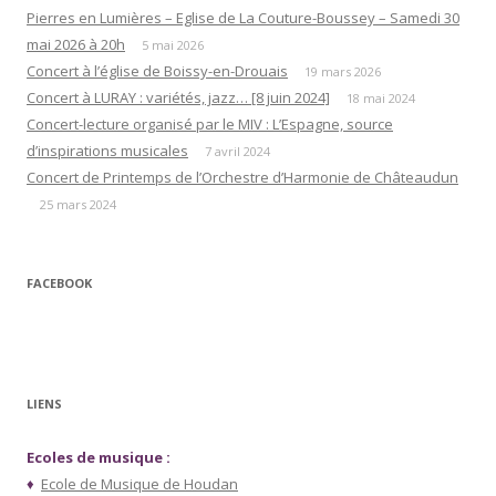
Pierres en Lumières – Eglise de La Couture-Boussey – Samedi 30
mai 2026 à 20h
5 mai 2026
Concert à l’église de Boissy-en-Drouais
19 mars 2026
Concert à LURAY : variétés, jazz… [8 juin 2024]
18 mai 2024
Concert-lecture organisé par le MIV : L’Espagne, source
d’inspirations musicales
7 avril 2024
Concert de Printemps de l’Orchestre d’Harmonie de Châteaudun
25 mars 2024
FACEBOOK
LIENS
Ecoles de musique :
♦
Ecole de Musique de Houdan