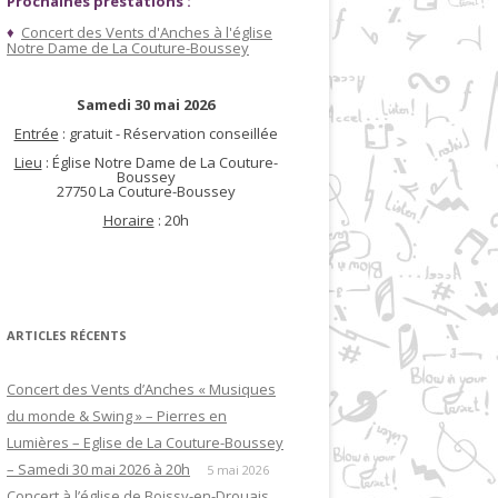
Prochaines prestations :
♦
Concert des Vents d'Anches à l'église
Notre Dame de La Couture-Boussey
Samedi 30 mai 2026
Entrée
: gratuit - Réservation conseillée
Lieu
: Église Notre Dame de La Couture-
Boussey
27750 La Couture-Boussey
Horaire
: 20h
ARTICLES RÉCENTS
Concert des Vents d’Anches « Musiques
du monde & Swing » – Pierres en
Lumières – Eglise de La Couture-Boussey
– Samedi 30 mai 2026 à 20h
5 mai 2026
Concert à l’église de Boissy-en-Drouais