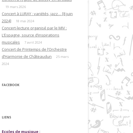
19 mars 2026
Concert à LURAY : variétés, jazz… [8 juin
2024]
18 mai 2024
Concert-lecture organisé par le MIV :
L’Espagne, source d’inspirations
musicales
7 avril 2024
Concert de Printemps de l’Orchestre
d’Harmonie de Châteaudun
25 mars
2024
FACEBOOK
LIENS
Ecoles de musique :