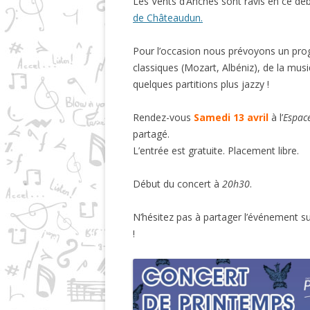
Les Vents d’Anches sont ravis en ce débu
de Châteaudun.
Pour l’occasion nous prévoyons un pr
classiques (Mozart, Albéniz), de la musi
quelques partitions plus jazzy !
Rendez-vous
Samedi 13 avril
à l’
Espac
partagé.
L’entrée est gratuite. Placement libre.
Début du concert à
20h30
.
N’hésitez pas à partager l’événement s
!