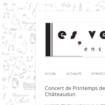
Ensemble de clarinettes
Les Vents d'Anches
ACCUEIL
ACTUALITÉ
EXTRAITS
Concert de Printemps de
Châteaudun