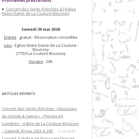
Prochaines prestations :
♦
Concert des Vents d'Anches à l'église
Notre Dame de La Couture-Boussey
Samedi 30 mai 2026
Entrée
: gratuit - Réservation conseillée
Lieu
: Église Notre Dame de La Couture-
Boussey
27750 La Couture-Boussey
Horaire
: 20h
ARTICLES RÉCENTS
Concert des Vents d’Anches « Musiques
du monde & Swing » – Pierres en
Lumières – Eglise de La Couture-Boussey
– Samedi 30 mai 2026 à 20h
5 mai 2026
Concert à l’église de Boissy-en-Drouais