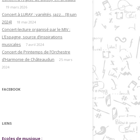
19 mars 2026
Concert à LURAY : variétés, jazz… [8 juin
2024]
18 mai 2024
Concert-lecture organisé par le MIV :
L’Espagne, source d’inspirations
musicales
7 avril 2024
Concert de Printemps de l’Orchestre
d’Harmonie de Châteaudun
25 mars
2024
FACEBOOK
LIENS
Ecoles de musique :