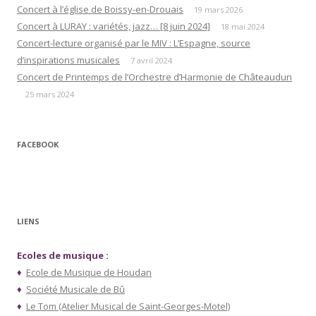
Concert à l’église de Boissy-en-Drouais
19 mars 2026
Concert à LURAY : variétés, jazz… [8 juin 2024]
18 mai 2024
Concert-lecture organisé par le MIV : L’Espagne, source
d’inspirations musicales
7 avril 2024
Concert de Printemps de l’Orchestre d’Harmonie de Châteaudun
25 mars 2024
FACEBOOK
LIENS
Ecoles de musique :
♦
Ecole de Musique de Houdan
♦
Société Musicale de Bû
♦
Le Tom (Atelier Musical de Saint-Georges-Motel)